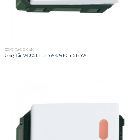
CÔNG TẮC Ổ CẮM
Công Tắc WEG5151-51SWK/WEG51517SW