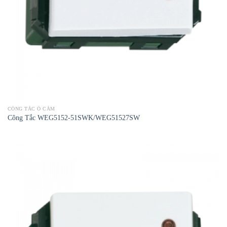
CÔNG TẮC Ổ CẮM
Công Tắc WEG5152-51SWK/WEG51527SW