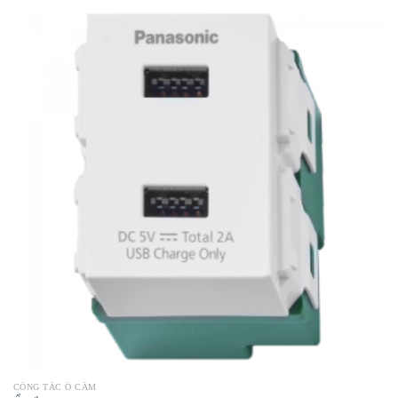
CÔNG TẮC Ổ CẮM