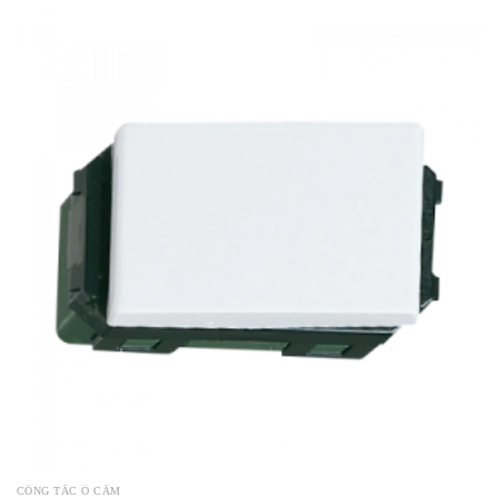
CÔNG TẮC Ổ CẮM