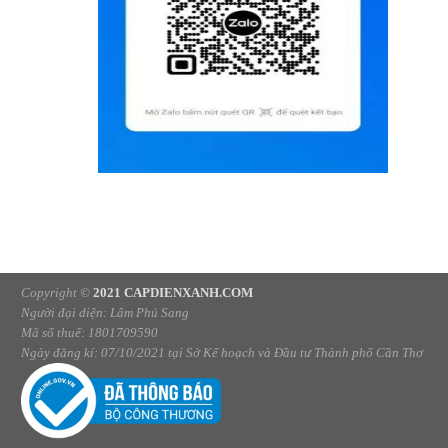
Copyright ©
2021 CAPDIENXANH.COM
Người đại diện: Lâm Phú Sang
Mã số thuế: 1801709590
Ngày đăng kí: 07/10/2021 tại Sở Kế hoạch và Đầu tư Thành phố Cần Thơ