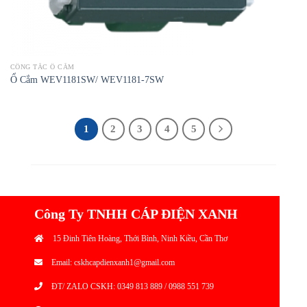
CÔNG TẮC Ổ CẮM
Ổ Cắm WEV1181SW/ WEV1181-7SW
1
2
3
4
5
Công Ty TNHH CÁP ĐIỆN XANH
15 Đinh Tiên Hoàng, Thới Bình, Ninh Kiều, Cần Thơ
Email: cskhcapdienxanh1@gmail.com
ĐT/ ZALO CSKH: 0349 813 889 / 0988 551 739