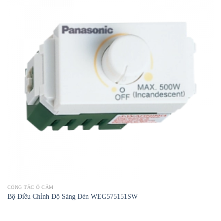
CÔNG TẮC Ổ CẮM
Bộ Điều Chỉnh Độ Sáng Đèn WEG575151SW