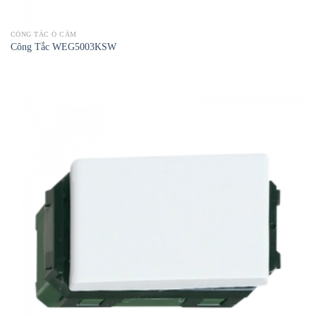
CÔNG TẮC Ổ CẮM
Công Tắc WEG5003KSW