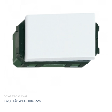
CÔNG TẮC Ổ CẮM
Công Tắc WEG5004KSW