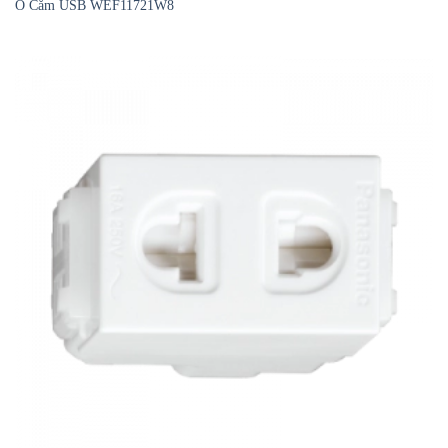
Ổ Cắm USB WEF11721W8