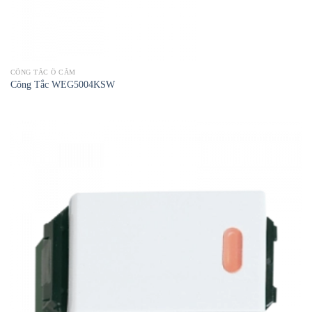
CÔNG TẮC Ổ CẮM
Công Tắc WEG5004KSW