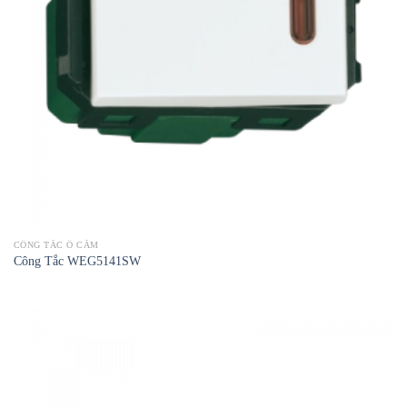
CÔNG TẮC Ổ CẮM
Công Tắc WEG5141SW