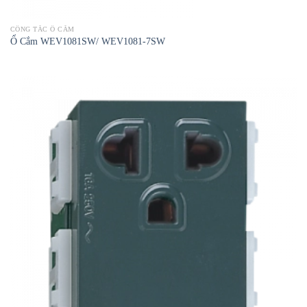
CÔNG TẮC Ổ CẮM
Ổ Cắm WEV1081SW/ WEV1081-7SW