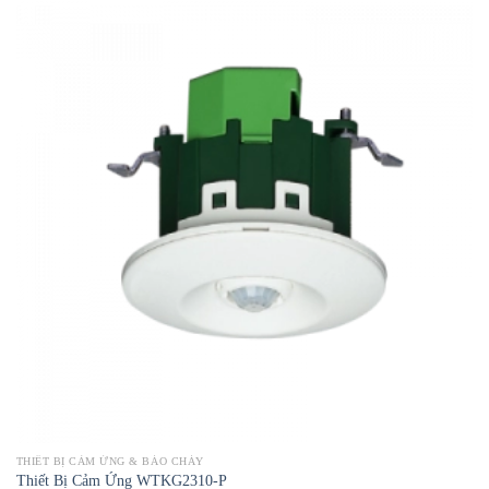
THIẾT BỊ CẢM ỨNG & BÁO CHÁY
Thiết Bị Cảm Ứng WTKG2310-P