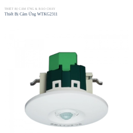
THIẾT BỊ CẢM ỨNG & BÁO CHÁY
Thiết Bị Cảm Ứng WTKG2311