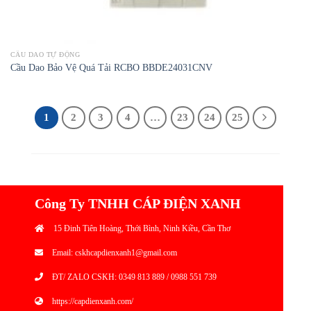
CẦU DAO TỰ ĐỘNG
Cầu Dao Bảo Vệ Quá Tải RCBO BBDE24031CNV
1
2
3
4
…
23
24
25
Công Ty TNHH CÁP ĐIỆN XANH
15 Đinh Tiên Hoàng, Thới Bình, Ninh Kiều, Cần Thơ
Email: cskhcapdienxanh1@gmail.com
ĐT/ ZALO CSKH: 0349 813 889 / 0988 551 739
https://capdienxanh.com/