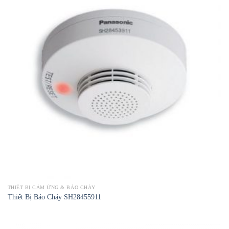
THIẾT BỊ CẢM ỨNG & BÁO CHÁY
Thiết Bị Báo Cháy SH28455911