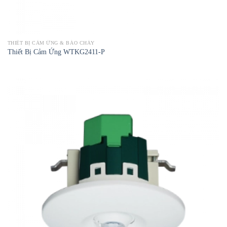
THIẾT BỊ CẢM ỨNG & BÁO CHÁY
Thiết Bị Cảm Ứng WTKG2411-P