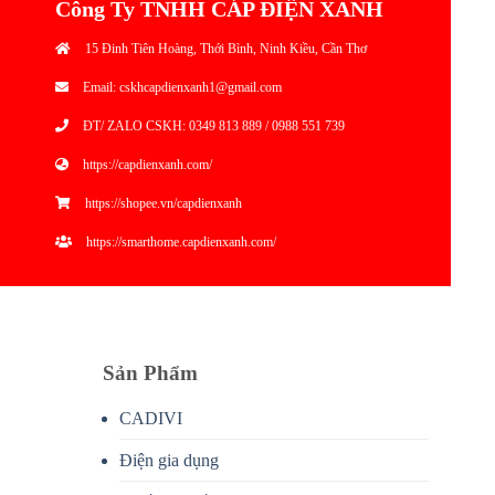
Công Ty TNHH CÁP ĐIỆN XANH
15 Đinh Tiên Hoàng, Thới Bình, Ninh Kiều, Cần Thơ
Email: cskhcapdienxanh1@gmail.com
ĐT/ ZALO CSKH: 0349 813 889 / 0988 551 739
https://capdienxanh.com/
https://shopee.vn/capdienxanh
https://smarthome.capdienxanh.com/
Sản Phẩm
CADIVI
Điện gia dụng