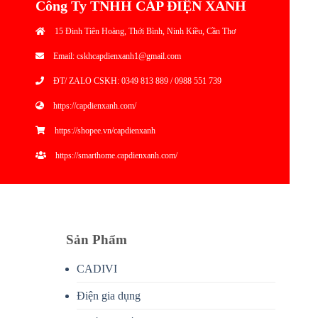
Công Ty TNHH CÁP ĐIỆN XANH
15 Đinh Tiên Hoàng, Thới Bình, Ninh Kiều, Cần Thơ
Email: cskhcapdienxanh1@gmail.com
ĐT/ ZALO CSKH: 0349 813 889 / 0988 551 739
https://capdienxanh.com/
https://shopee.vn/capdienxanh
https://smarthome.capdienxanh.com/
Sản Phẩm
CADIVI
Điện gia dụng